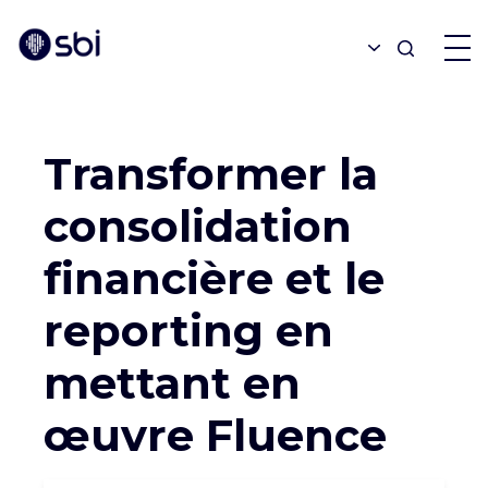
Revenir aux réalisations
OFFRES
Transformer la
PARTENAIRES
consolidation
financière et le
RÉALISATIONS
reporting en
BLOGUE
mettant en
œuvre Fluence
À PROPOS