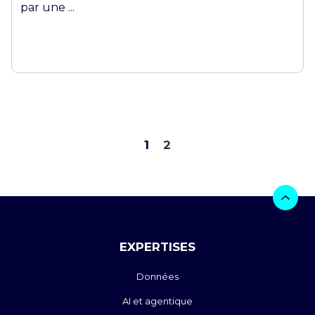
par une ...
1
2
EXPERTISES
Données
AI et agentique