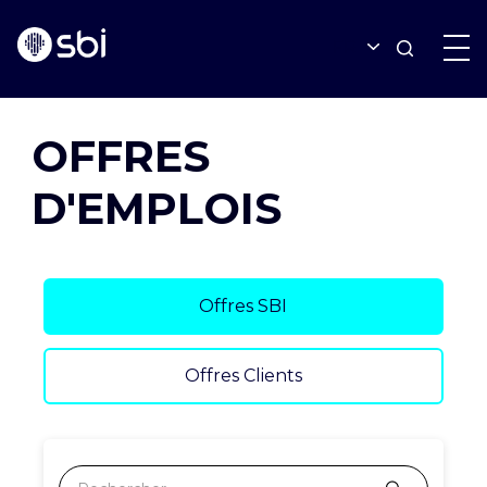
OFFRES
OFFRES
D'EMPLOIS
PARTENAIRES
RÉALISATIONS
Offres SBI
BLOG
Offres Clients
À PROPOS