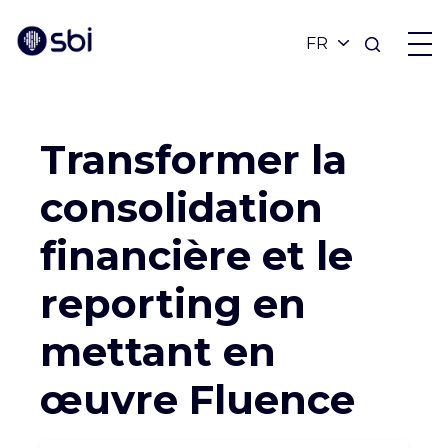
Revenir aux réalisations
OFFRES
Transformer la
PARTENAIRES
consolidation
financière et le
RÉALISATIONS
reporting en
BLOG
mettant en
œuvre Fluence
À PROPOS