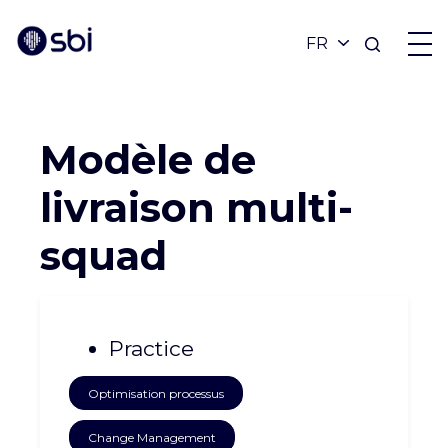
Revenir aux réalisations
OFFRES
Modèle de
PARTENAIRES
livraison multi-
squad
RÉALISATIONS
BLOG
Practice
À PROPOS
Optimisation processus
Change Management