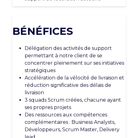
BÉNÉFICES
Délégation
des
activités
de support
permettant
à notre client de se
concentrer
pleinement
sur
ses
initiatives
stratégiques
Accélération
de la
vélocité
de livraison et
réduction
significative des
délais
de
livraison
3 squads Scrum
créées
,
chacune
ayant
ses
propres
projets
Des
ressources
aux
compétences
complémentaires
: Business Analysts,
Développeurs
, Scrum Master, Delivery
lead