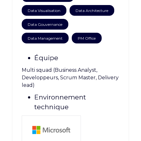
CARRIÈRE
CONTACT
Data Visualisation
Data Architecture
Data Gouvernance
Data Management
PM Office
Équipe
Multi squad (Business Analyst,
Developpeurs, Scrum Master, Delivery
lead)
Environnement
technique