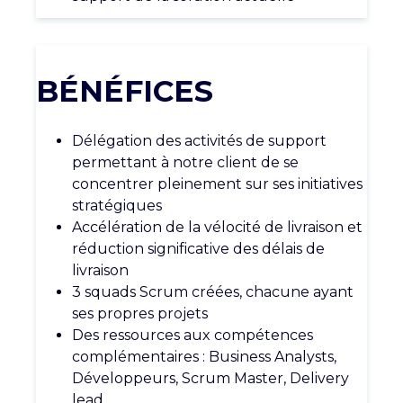
BÉNÉFICES
Délégation
des
activités
de support
permettant
à notre client de se
concentrer
pleinement
sur
ses
initiatives
stratégiques
Accélération
de la
vélocité
de livraison et
réduction
significative des
délais
de
livraison
3 squads Scrum
créées
,
chacune
ayant
ses
propres
projets
Des
ressources
aux
compétences
complémentaires
: Business Analysts,
Développeurs
, Scrum Master, Delivery
lead