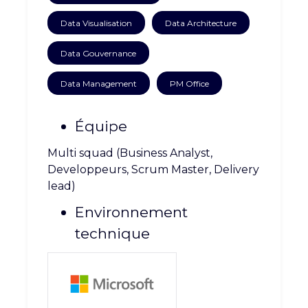
CARRIÈRE
CONTACT
Data Visualisation
Data Architecture
Data Gouvernance
Data Management
PM Office
Équipe
Multi squad (Business Analyst,
Developpeurs, Scrum Master, Delivery
lead)
Environnement
technique