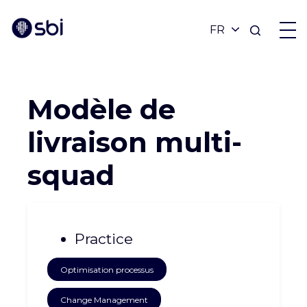
Revenir aux réalisations
OFFRES
Modèle de
PARTENAIRES
livraison multi-
squad
RÉALISATIONS
BLOG
Practice
À PROPOS
Optimisation processus
Change Management