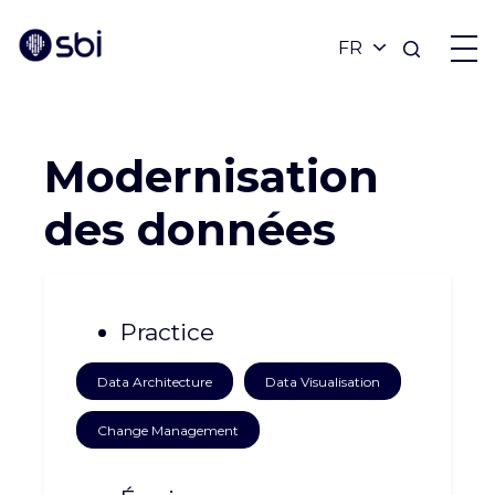
Revenir aux réalisations
OFFRES
Modernisation
PARTENAIRES
des données
RÉALISATIONS
Practice
BLOG
Data Architecture
Data Visualisation
À PROPOS
Change Management