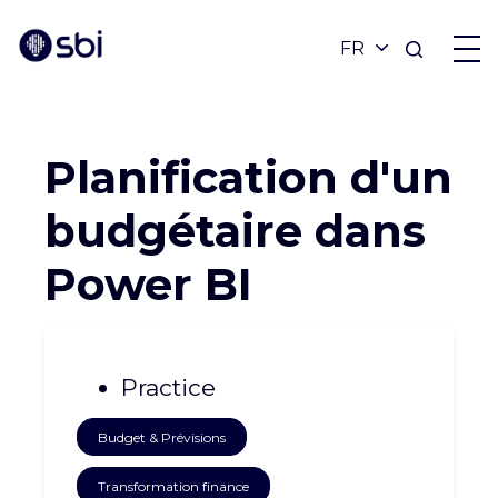
Revenir aux réalisations
OFFRES
Planification d'un
PARTENAIRES
budgétaire dans
Power BI
RÉALISATIONS
BLOG
Practice
À PROPOS
Budget & Prévisions
Transformation finance