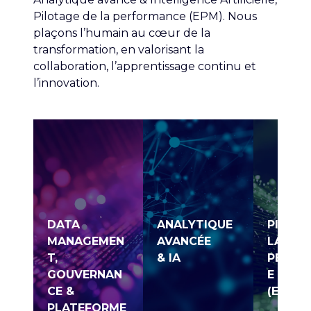
Pilotage de la performance (EPM). Nous
plaçons l’humain au cœur de la
transformation, en valorisant la
collaboration, l’apprentissage continu et
l’innovation.
DATA
ANALYTIQUE
PILOTA
MANAGEMEN
AVANCÉE
LA
T,
& IA
PERFO
GOUVERNAN
E
CE &
(EPM)
PLATEFORME