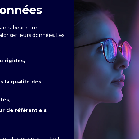
données
tants, beaucoup
aloriser leurs données. Les
u rigides,
 la qualité des
tés,
r de référentiels
s obstacles en articulant