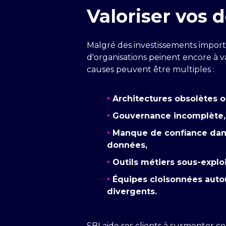
Valoriser vos 
Malgré des investissements impor
d'organisations peinent encore à v
causes peuvent être multiples :
‣
Architectures obsolètes o
‣
Gouvernance incomplète,
‣
Manque de confiance dans
données,
‣
Outils métiers sous-exploi
‣
Équipes cloisonnées autou
divergents.
SBI aide ses clients à surmonter ce