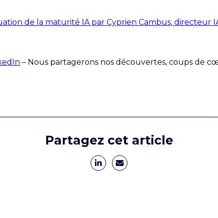
luation de la maturité IA par Cyprien Cambus, directeur I
kedIn
– Nous partagerons nos découvertes, coups de cœu
Partagez cet article