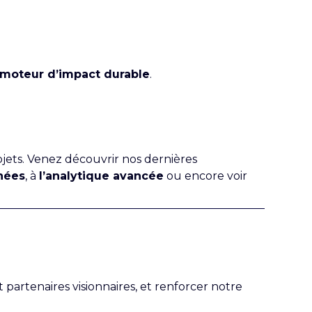
moteur d’impact durable
.
ojets. Venez découvrir nos dernières
nées
, à
l’analytique avancée
ou encore voir
t partenaires visionnaires, et renforcer notre