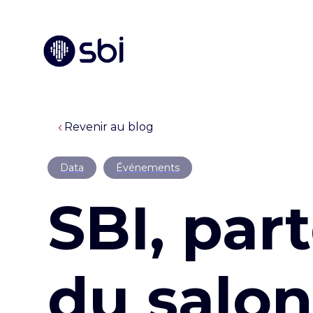
Revenir au blog
Data
Événements
SBI, par
du salo