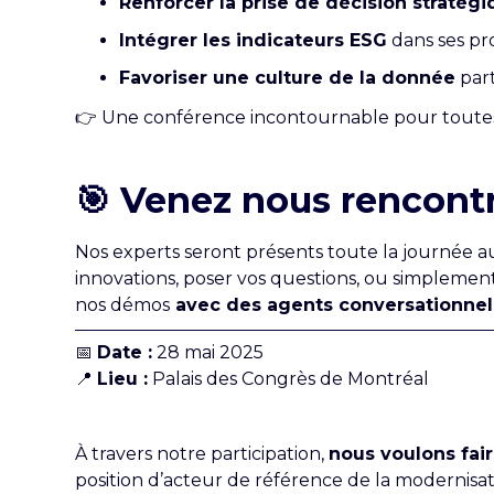
Renforcer la prise de décision stratég
Intégrer les indicateurs ESG
dans ses pr
Favoriser une culture de la donnée
part
👉 Une conférence incontournable pour toutes l
🎯 Venez nous rencontr
Nos experts seront présents toute la journée 
innovations, poser vos questions, ou simplement 
nos démos
avec des agents conversationnels
📅
Date :
28 mai 2025
📍
Lieu :
Palais des Congrès de Montréal
À travers notre participation,
nous voulons fair
position d’acteur de référence de la modernisati