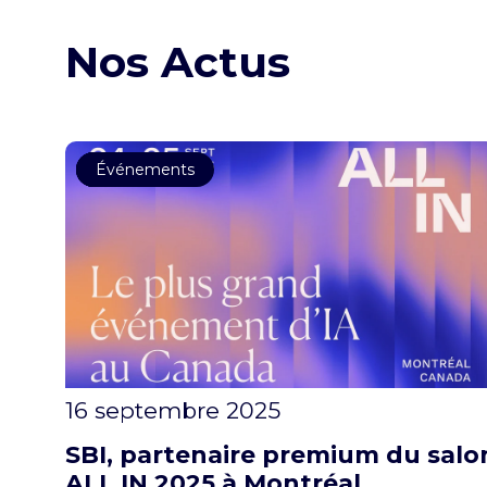
Nos Actus
Data
IA
Actualités
Événements
16 septembre 2025
SBI, partenaire premium du salo
ALL IN 2025 à Montréal