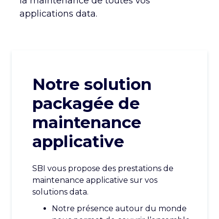
la maintenance de toutes vos
CARRIÈRE
CONTACT
applications data.
Notre solution
packagée de
maintenance
applicative
SBI vous propose des prestations de
maintenance applicative sur vos
solutions data.
Notre présence autour du monde