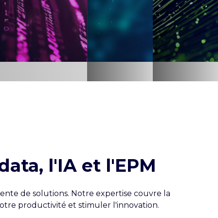
a
ti
o
n
ata, l'IA et l'EPM
ente de solutions. Notre expertise couvre la
votre productivité et stimuler l'innovation.