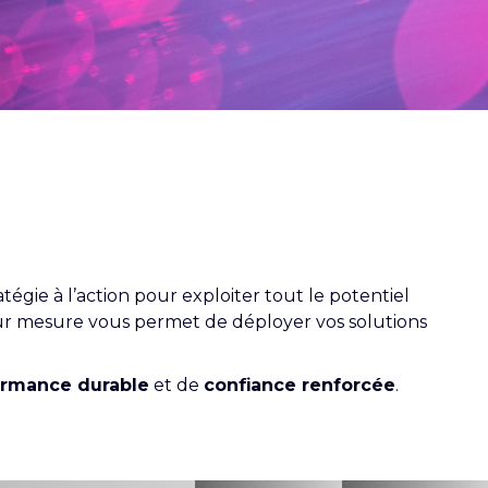
ar
ni
n
g
A
I
F
a
tégie à l’action pour exploiter tout le potentiel
c
 sur mesure vous permet de déployer vos solutions
t
o
ormance durable
et de
confiance renforcée
.
r
y