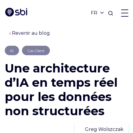
Revenir au blog
OFFRES
IA
Cas Client
PARTENAIRES
Une architecture
RÉALISATIONS
d’IA en temps réel
pour les données
BLOG
non structurées
À PROPOS
Greg Wolszczak